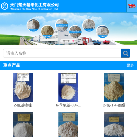
重点产品
更多
2-氨基噻唑
6-苄氧基-3,4-...
2-氯-1,4-萘醌