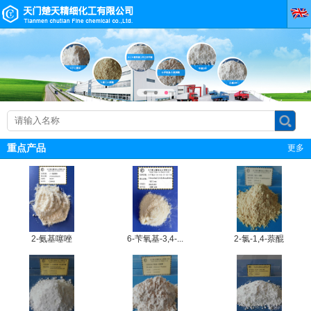
重点产品
更多
2-氨基噻唑
6-苄氧基-3,4-...
2-氯-1,4-萘醌